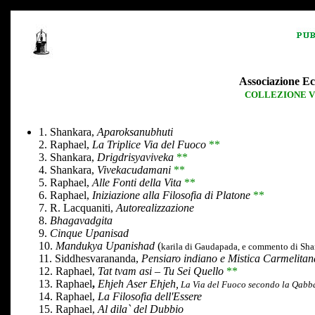
Associazione Ec
COLLEZIONE VI
1. Shankara,
Aparoksanubhuti
2. Raphael,
La Triplice Via del Fuoco
**
3. Shankara,
Drigdrisyaviveka
**
4. Shankara,
Vivekacudamani
**
5. Raphael,
Alle Fonti della Vita
**
6. Raphael,
Iniziazione alla Filosofia di Platone
**
7. R. Lacquaniti,
Autorealizzazione
8.
Bhagavadgita
9.
Cinque Upanisad
10.
Mandukya Upanishad
(
karila di Gaudapada, e commento di Sh
11. Siddhesvarananda,
Pensiaro indiano e Mistica Carmelitan
12. Raphael,
Tat tvam asi
–
Tu Sei Quello
**
13.
Raphael
,
Ehjeh Aser Ehjeh,
La Via del Fuoco secondo la Qabb
14. Raphael,
La Filosofia dell'Essere
15. Raphael,
Al dila` del Dubbio