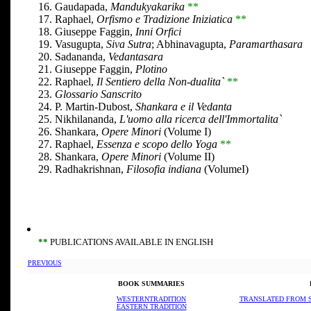
16. Gaudapada,
Mandukyakarika
**
17. Raphael,
Orfismo e Tradizione Iniziatica
**
18. Giuseppe Faggin,
Inni Orfici
19. Vasugupta,
Siva Sutra
; Abhinavagupta,
Paramarthasara
20. Sadananda,
Vedantasara
21. Giuseppe Faggin,
Plotino
22. Raphael,
Il Sentiero della Non-dualita`
**
23.
Glossario Sanscrito
24. P. Martin-Dubost,
Shankara e il Vedanta
25. Nikhilananda,
L'uomo alla ricerca dell'Immortalita`
26. Shankara,
Opere Minori
(Volume I)
27. Raphael,
Essenza e scopo dello Yoga
**
28. Shankara,
Opere Minori
(Volume II)
29. Radhakrishnan,
Filosofia indiana
(VolumeI)
**
PUBLICATIONS AVAILABLE IN ENGLISH
PREVIOUS
BOOK SUMMARIES
WESTERNTRADITION
TRANSLATED FROM 
EASTERN TRADITION